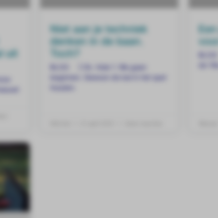
Niet aan je techniek
Een
denken in de baan.
voor
 uit
Toch?
BLOG 
de 18e
BLOG ] Ok. Hole 1. We gaan
beginnen. Gewoon de bal in het spel
nze
houden.
reeuwt
en
Mitchel
21 april 2021
Geen reacties
Wesse