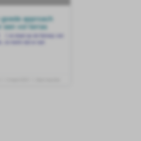
 goede approach
 een vol terras
] Je staat op de fairway van
. Je merkt dat er wat
l
3 maart 2021
Geen reacties