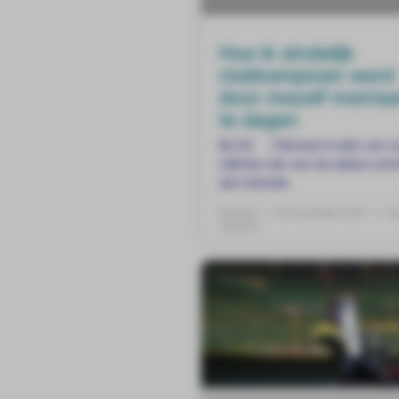
Hoe ik eindelijk
clubkampioen werd
door mezelf mentaal
te dagen
BLOG ] Richard is één van o
cliënten die van de daken sch
dat mentale
Richard
22 november 2021
Ge
reacties