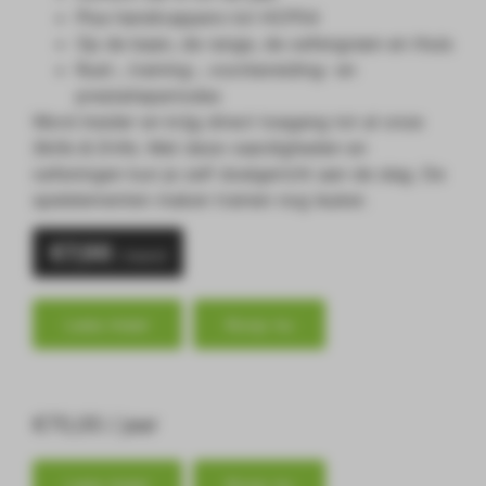
Plus handicappers tot HCP54
Op de baan, de range, de oefengreen en thuis
Rust-, training-, voorbereiding- en
prestatieperiodes
Word
Insider
en krijg direct toegang tot al onze
Skills & Drills
. Met deze vaardigheden en
oefeningen kun je zelf doelgericht aan de slag. De
spelelementen maken trainen nog leuker.
€
7,00
/ maand
Lees meer
Koop nu
€70,00 / jaar
Lees meer
Koop nu