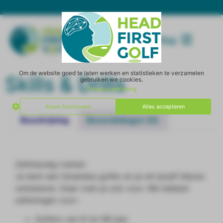
Menu
Om de website goed te laten werken en statistieken te verzamelen
Skills & Drills
gebruiken we cookies.
Privacyverklaring
Alleen functioneel
Alles accepteren
Beschrijving
Beoordelingen (0)
SHOP ]
Zelfstandig trainen
Je bent een fanatieke golfer en je wil jezelf blijven
verbeteren. Daar train je ook voor. We hebben
oefeningen voor:
Golfers van 8 tot 88 jaar