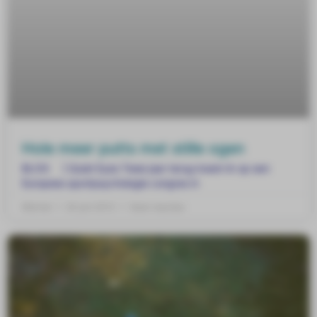
Hole meer putts met stille ogen
BLOG ] Quiet Eyes Twee jaar terug kwam ik op een
Europees sportpsychologie congres in
Mitchel
20 juni 2013
Geen reacties