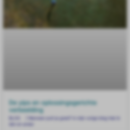
De yips en oplossingsgerichte
verbeelding
BLOG ] Wanneer putt je goed? In mijn vorige blog heb ik
één en ander