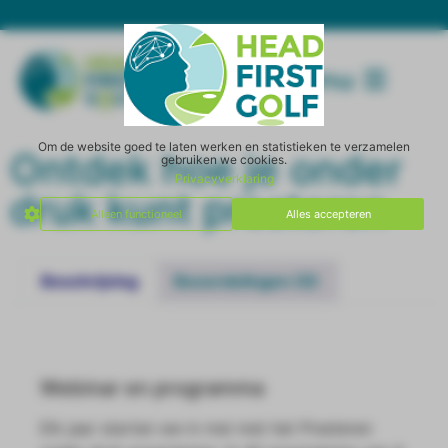
Menu
Om de website goed te laten werken en statistieken te verzamelen
Ontdek hoe je onder
gebruiken we cookies.
Privacyverklaring
druk kunt presteren
Alleen functioneel
Alles accepteren
Beschrijving
Beoordelingen (0)
SHOP ]
Webinar en programma
Elk jaar starten we in mei met het Presteren