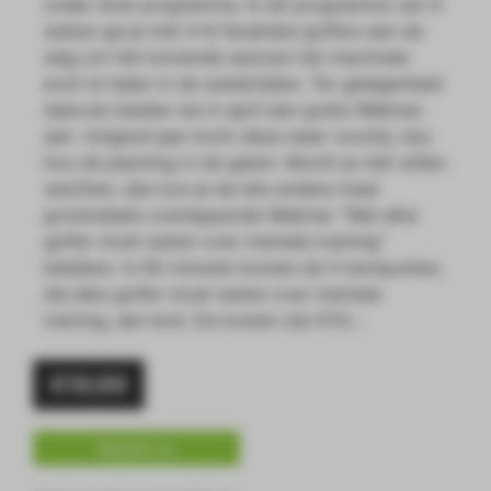
onder druk programma. In dit programma van 4
weken ga je met 4-8 fanatieke golfers aan de
slag om het komende seizoen het maximale
eruit te halen in de wedstrijden. Ter gelegenheid
daarvan bieden we in april een gratis Webinar
aan. Volgend jaar komt deze weer voorbij, dus
hou de planning in de gaten. Mocht je niet willen
wachten, dan kun je de iets andere maar
grotendeels overlappende Webinar “Wat elke
golfer moet weten over mentale training”
bekijken. In 60 minuten komen de 5 kernpunten,
die elke golfer moet weten over mentale
training, aan bod. De kosten zijn €10,-.
€
10,00
Bestel nu