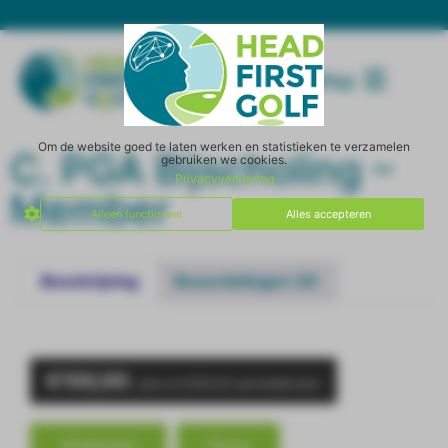
Menu
Om de website goed te laten werken en statistieken te verzamelen
C. PGA Bijscholing –
gebruiken we cookies.
Privacyverklaring
Member
Alleen functioneel
Alles accepteren
Beschrijving
Beoordelingen (0)
SHOP ]
€
150,00
/ jaar en
€
350,00
aanmeldkosten
Afrekenen
Terug