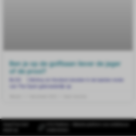
Ben je op de golfbaan liever de jager
of de prooi?
BLOG ] McIlroy en Hovland stonden in de laatste ronde
van The Open gebroederlijk op
Wessel
7 december 2022
Geen reacties
Head First Golf
SYS Platform - Website platform voor ambitieuze
draait op
ondernemers