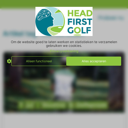
Home
Log in
Probeer nu
Artikel tag: Voorbereiden
Om de website goed te laten werken en statistieken te verzamelen
gebruiken we cookies.
Privacyverklaring
Alleen functioneel
Alles accepteren