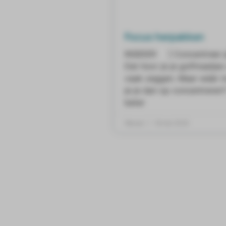
Focus herpakken
INSIDER ] Concentreer j
Dat hoor je je golfmaatjes
vaak zeggen. Maar wáár 
je je dan op concentreren
beter
Wessel
18 mei 2020