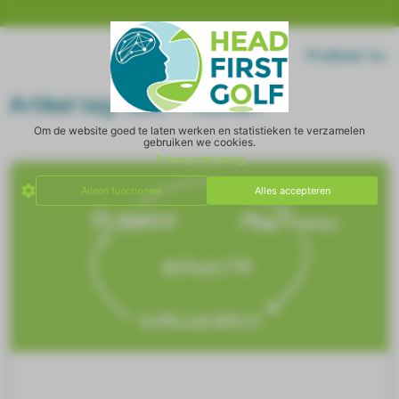
Home
Log in
Probeer nu
Artikel tag: Skill + Rusten
Om de website goed te laten werken en statistieken te verzamelen
gebruiken we cookies.
Privacyverklaring
Alleen functioneel
Alles accepteren