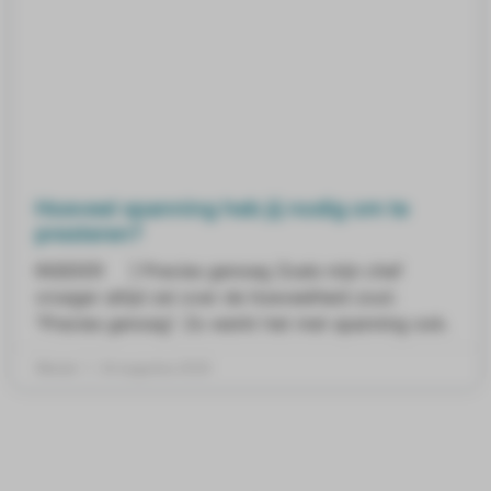
Hoeveel spanning heb jij nodig om te
presteren?
INSIDER ] Precies genoeg Zoals mijn chef
vroeger altijd zei over de hoeveelheid zout:
“Precies genoeg”. Zo werkt het met spanning ook.
Wessel
24 augustus 2020