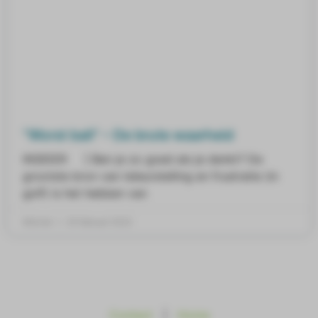
“Worst ball” – De brute waarheid
INSIDER ] Ben je zo goed als je denkt? De
grootste bron van teleurstelling en frustratie (in
golf) is het hebben van
Mitchel
25 februari 2022
Contact
|
Home