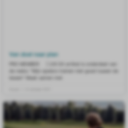
Van doel naar plan
PRO MEMBER ] 2/6 Dit artikel is onderdeel van
de reeks: “Mijn spelers trainen niet goed tussen de
lessen” Maak samen met
Anouk
21 oktober 2021