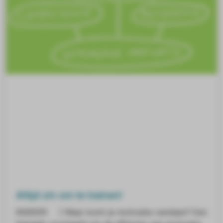
Altijd zin om te trainen!
INSIDER ] Waar komt je motivatie vandaan? Een