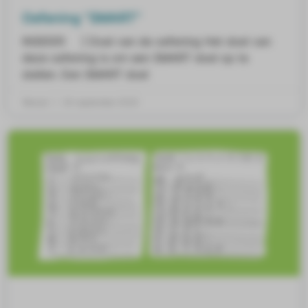
Oefening “SMART”
INSIDER ] Doel van de oefening Het doel van
deze oefening is om een SMART doel op te
stellen. Een SMART doel
Wessel
30 september 2020