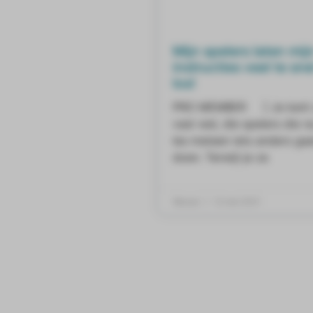
Mijn spelers laten mij
instructies veel te sne
los!
PRO MEMBER ] Je kent 
vast wel, die spelers die na
les meteen iets anders ga
doen. Terwijl je ze
Wessel
12 mei 2021