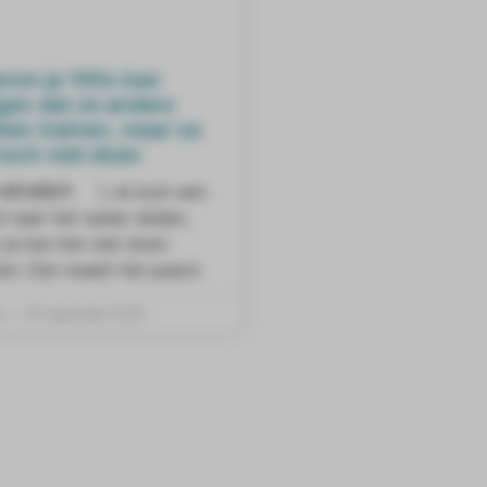
rom je 100x kan
gen dat ze anders
en trainen, maar ze
toch niet doen
MEMBER ] Je kunt een
 naar het water leiden,
je kan het niet doen
ken. Dat maakt het paard
l
30 september 2020