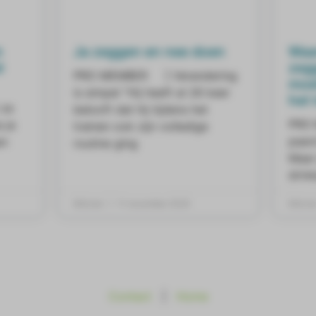
n
Ja zeggen en nee doen
Waa
l
zeg
PRO MEMBER ] Verandering
moet
is simpel “Hij heeft al 26 keer
het 
ze
belooft dat hij tijdens het
PRO 
 je
trainen ook zijn volledige
paard
an
routine ging
Maar 
drin
Mitchel
11 november 2020
Mitche
Contact
|
Home