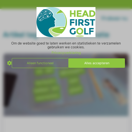
Home
Log in
Probeer nu
Artikel tag: Intrinsieke motivatie
Om de website goed te laten werken en statistieken te verzamelen
gebruiken we cookies.
Privacyverklaring
Alleen functioneel
Alles accepteren