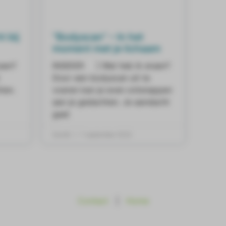
t bij
“Bodyscan” – In het
moment met je lichaam
aan?
INSIDER ] Wat heb ik eraan?
Door een bodyscan uit te
ten.
voeren kan je even ontsnappen
aan je gedachten. Je aandacht
gaat
Daniël
7 september 2022
Contact
|
Home