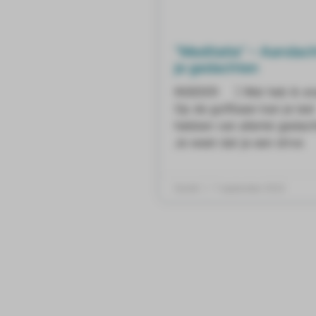
“Meditatie” – Aandach
je gedachten
INSIDER ] Wat heb ik er
Op de golfbaan kan je last
hebben van allerlei gedach
Je weet dat je een drive
Daniël
7 september 2022