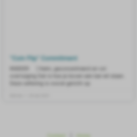
“Coin Flip” Commitment
INSIDER ] Kalm, geconcentreerd en vol
overtuiging Dat is hoe je boven een bal wil staan.
Deze oefening is vooral gericht op
Mitchel
25 mei 2021
Contact
|
Home