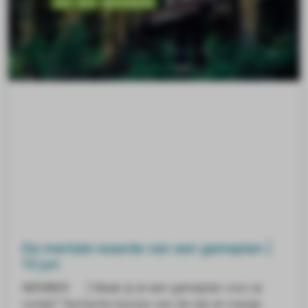
De mentale waarde van een gameplan |
13 jun
MEMBER ] Maak jij al een gameplan voor je
ronde? Tactische keuzes van de tee en marge