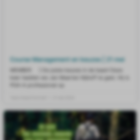
Course Management en keuzes | 21 mei
MEMBER ] De juiste keuzes in de baan! Deze
keer hadden we Jan Maarten Nijhoff te gast. Hij is
PGA-A professional op
Team Head First Golf
21 mei 2024