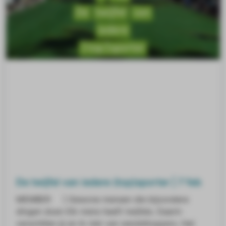
De twijfel van iedere (top)sporter | 7 feb
MEMBER ] Gewone mensen die bijzondere
dingen doen Elk mens heeft twijfels. Daarin
verschillen jij en ik niet van wereldtoppers. Het