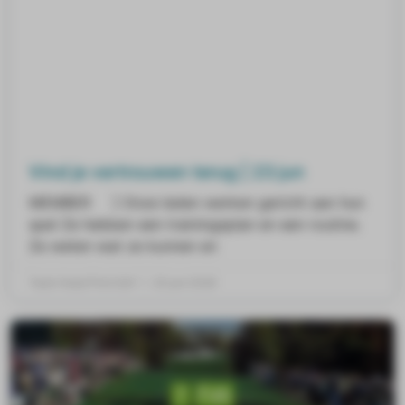
Vind je vertrouwen terug | 23 jun
MEMBER ] Onze leden werken gericht aan hun
spel Ze hebben een trainingsplan en een routine.
Ze weten wat ze kunnen en
Team Head First Golf
23 juni 2026