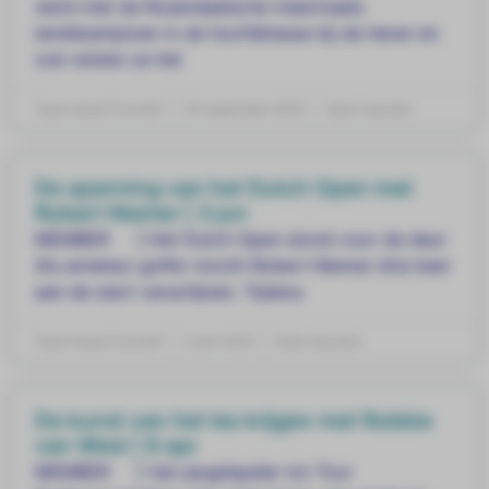
werd met de Rosendaelsche meermaals
landskampioen in de hoofdklasse bij de heren en
ook wisten ze het
Team Head First Golf
30 september 2025
Geen reacties
De spanning van het Dutch Open met
Robert Niemer | 3 jun
MEMBER ] Het Dutch Open stond voor de deur
Als amateur golfer mocht Robert Niemer drie keer
aan de start verschijnen. Tijdens
Team Head First Golf
3 juni 2025
Geen reacties
De kunst van het les krijgen met Robbie
van West | 8 apr
MEMBER ] Van jeugdspeler tot Tour