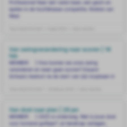
Professional Naar een vaste baan, een gezin en
spelen in de hoofdklasse competitie. Robbie van
West
Team Head First Golf
8 april 2025
Geen reacties
Van swingverandering naar scoren | 18
feb
MEMBER ] Hoe kunnen we onze swing
veranderen en weer gaan scoren? Eduard
Schwarz besloot na de start van zijn loopbaan in
Team Head First Golf
18 februari 2025
Geen reacties
Van doel naar plan | 28 jan
MEMBER ] 2025 is onderweg. Wat is jouw doel
voor komend golfjaar? Je handicap verlagen,