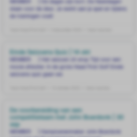
MEMBER ] De dagen zijn kort. De feestdagen
staan voor de deur. Je werkt aan je spel en tijdens
de trainingen voelt
Team Head First Golf
9 december 2025
Geen reacties
Einde Seizoens Quiz | 14 okt
MEMBER ] Het seizoen zit erop Tijd voor een
mooie afsluiter. In de grote Head First Golf Einde
seizoens quiz gaan we
Team Head First Golf
14 oktober 2025
Geen reacties
De voorbereiding van een
competitieteam met John Boerdonk | 30
sep
MEMBER ] Kampioenenmaker John Boerdonk