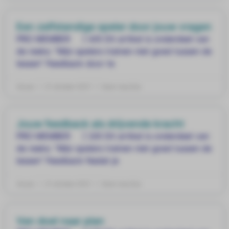
Een zelfstandige speler door jouw vragen
PRO MEMBER ] 4/6 Dit artikel is onderdeel van
de reeks: “Mijn spelers trainen niet goed tussen de
lessen” Feedback door te
Anouk
21 oktober 2021
Geen reacties
Jouw feedback als drijvende kracht
PRO MEMBER ] 3/6 Dit artikel is onderdeel van
de reeks: “Mijn spelers trainen niet goed tussen de
lessen” Feedback Nadat je
Anouk
21 oktober 2021
Geen reacties
Van doel naar plan