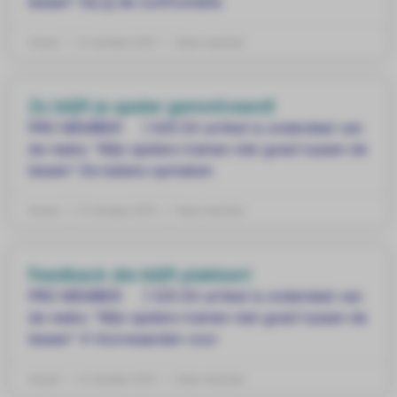
lessen” Ga jij de confrontatie
Anouk
21 oktober 2021
Geen reacties
Zo blijft je speler gemotiveerd!
PRO MEMBER ] 6/6 Dit artikel is onderdeel van
de reeks: “Mijn spelers trainen niet goed tussen de
lessen” De balans opmaken
Anouk
21 oktober 2021
Geen reacties
Feedback die blijft plakken!
PRO MEMBER ] 5/6 Dit artikel is onderdeel van
de reeks: “Mijn spelers trainen niet goed tussen de
lessen” 4 Voorwaarden voor
Anouk
21 oktober 2021
Geen reacties