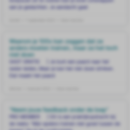
bodyscan uit te voeren kan je even ontsnappen
aan je gedachten. Je aandacht gaat
Daniël
7 september 2022
Geen reacties
Waarom je 100x kan zeggen dat ze
anders moeten trainen, maar ze het toch
niet doen
GAST GRATIS ] Je kunt een paard naar het
water leiden, Maar je kan het niet doen drinken.
Dat maakt het paard
Mitchel
6 januari 2022
Geen reacties
“Neem jouw feedback onder de loep”
PRO MEMBER ] Dit is een praktijkopdracht bij
de reeks: “Mijn spelers trainen niet goed tussen de