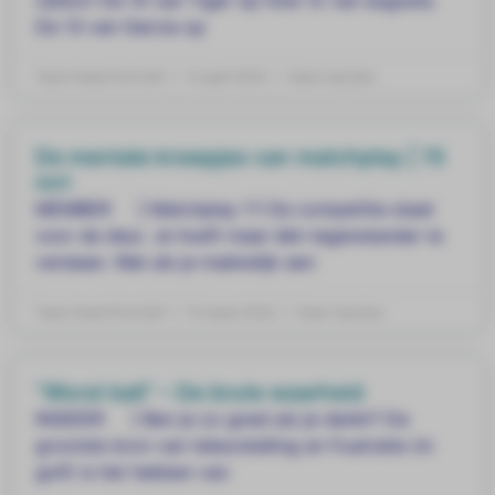
cijfers? De 10 van Tiger op hole 12 van augusta.
De 13 van Garcia op
Team Head First Golf
12 april 2022
Geen reacties
De mentale kneepjes van matchplay | 15
mrt
MEMBER ] Matchplay 1:1 De competitie staat
voor de deur. Je hoeft maar één tegenstander te
verslaan. Wat als je makkelijk een
Team Head First Golf
15 maart 2022
Geen reacties
“Worst ball” – De brute waarheid
INSIDER ] Ben je zo goed als je denkt? De
grootste bron van teleurstelling en frustratie (in
golf) is het hebben van