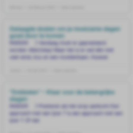
Mitchel
25 februari 2022
Geen reacties
Gelaagde doelen om je moeizame dagen
goed door te komen
INSIDER ] Vandaag moet er gepresteerd
worden. Matchday! Maar het is er wel één met
veel wind, kou en een modderbaan. Hoewel
Jeroen
24 mei 2021
Geen reacties
“Dobbelen” – Klaar voor de belangrijke
slagen
INSIDER ] Presteren als het erop aankomt Een
approach met een ijzer 7 is een approach met een
ijzer 7. Of dat