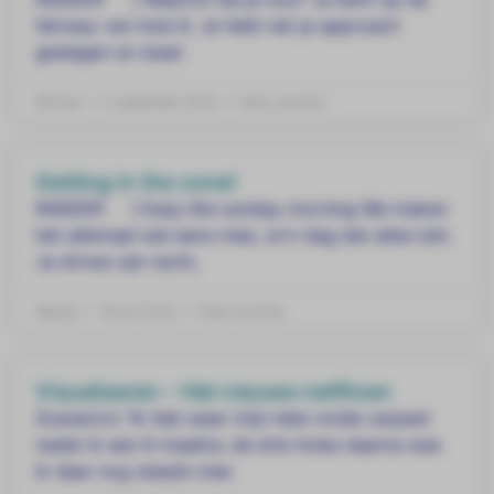
fairway van hole 8. Je hebt net je approach
geslagen en staat
Mitchel
4 september 2020
Geen reacties
Getting in the zone!
INSIDER ] Easy like sunday morning We maken
het allemaal wel eens mee, zo’n dag dat alles lukt.
Je drives zijn recht,
Wessel
16 juni 2020
Geen reacties
Visualiseren – Het nieuwe netflixen
Scenario’s “Ik heb weer mijn hele ronde verpest
nadat ik een 8 maakte, de drie holes daarna was
ik daar nog steeds mee